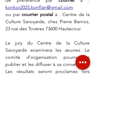
de préférence par 
courriel
 à : 
konkor2025.konflan@gmail.com
ou par 
courrier postal
 à : Centre de la 
Culture Savoyarde, chez Pierre Barrioz, 
23 rue des Tovères 73600 Hautecour
Le jury du Centre de la Culture 
Savoyarde examinera les œuvres. Le 
comité d'organisation pourra les 
publier et les diffuser à sa convenance. 
Les résultats seront proclamés lors 
d’une remise de prix ouverte à tous à 
l’automne 2025.
Patoisants, faites vivre vos patois !
Vous parlez un peu le vôtre ? Ecrivez-le 
librement mais le plus fidèlement, tel 
qu’il est parlé et tel qu’on peut 
l’entendre. À vos stylos, à vos claviers !