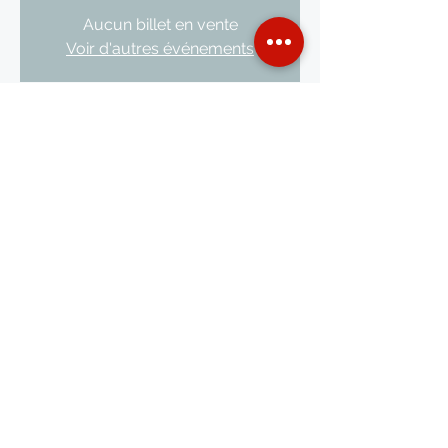
Aucun billet en vente
Voir d'autres événements
Heure et lieu
14 janv. 2024, 12:00 – 15:00
Reignier-Esery, 416 Rue des Écoles, 74930
Reignier-Esery, France
Partager cet événement
© 2024 - Site réalisé par Terres d'Empreintes pour Lou Rbiolon en