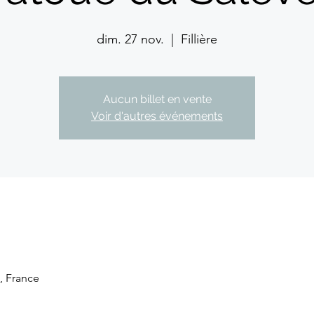
dim. 27 nov.
  |  
Fillière
Aucun billet en vente
Voir d'autres événements
e, France