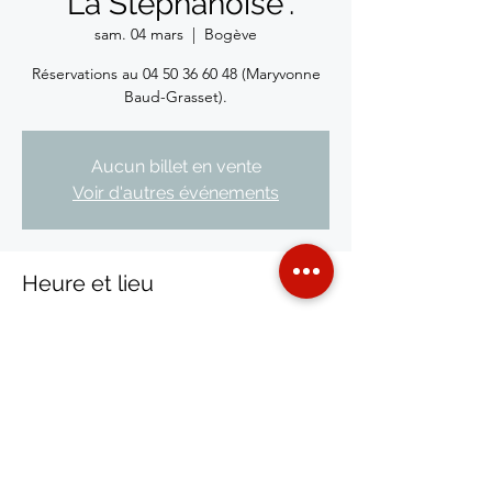
"La Stéphanoise".
sam. 04 mars
  |  
Bogève
Réservations au 04 50 36 60 48 (Maryvonne
Baud-Grasset).
Aucun billet en vente
Voir d'autres événements
Heure et lieu
04 mars 2023, 19:00
Bogève, 74250 Bogève, France
Partager cet événement