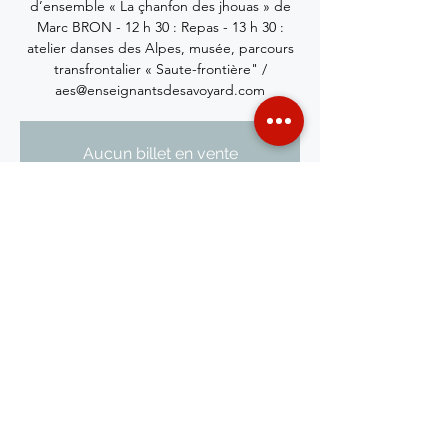
d’ensemble « La çhanfon des jhouas » de
Marc BRON - 12 h 30 : Repas - 13 h 30 :
atelier danses des Alpes, musée, parcours
transfrontalier « Saute-frontière" /
aes@enseignantsdesavoyard.com
Aucun billet en vente
Voir d'autres événements
Heure et lieu
19 mai 2026, 10:00 – 13:30
Saint-Gingolph, Saint-Gingolph, France
Partager cet événement