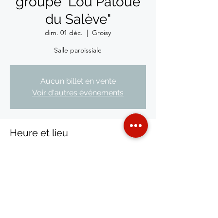
groupe "Lou Patoué
du Salève"
dim. 01 déc.
  |  
Groisy
Salle paroissiale
Aucun billet en vente
Voir d'autres événements
Heure et lieu
01 déc. 2024, 14:30 – 18:30
Groisy, 74570 Groisy, France
Partager cet événement