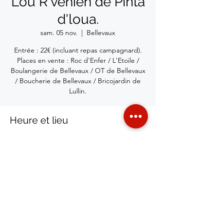
Lou R'venien de Pinta
d'loua.
sam. 05 nov.
  |  
Bellevaux
Entrée : 22€ (incluant repas campagnard).
Places en vente : Roc d'Enfer / L'Etoile /
Boulangerie de Bellevaux / OT de Bellevaux
/ Boucherie de Bellevaux / Bricojardin de
Lullin.
Heure et lieu
05 nov. 2022, 20:00
Bellevaux, 74470 Bellevaux, France
Partager cet événement